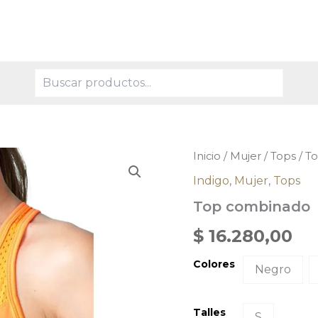
Buscar
Top
Inicio
/
Mujer
/
Tops
/ T
combinado
Indigo
,
Mujer
,
Tops
cantidad
Top combinado
$
16.280,00
Colores
Negro
Talles
S