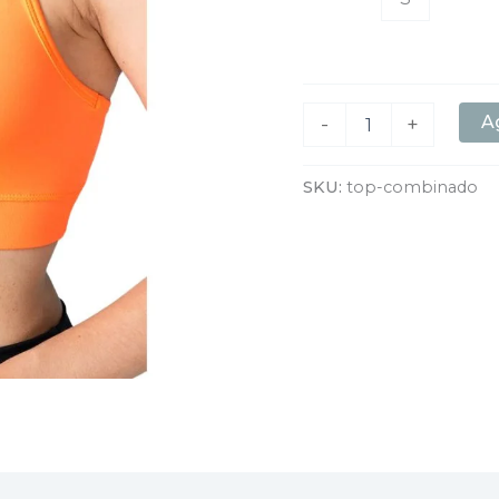
Ag
-
+
SKU:
top-combinado