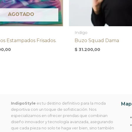
AGOTADO
Indigo
tos Estampados Frisados.
Buzo Squad Dama
00,00
$
31.200,00
IndigoStyle
es tu destino definitivo para la moda
Mapa
deportiva con un toque de sofisticación. Nos
especializamos en ofrecer prendas que combinan
diseño innovador y tecnología avanzada, asegurando
que cada pieza no solo te haga ver bien, sino también