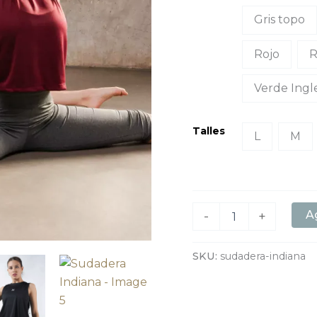
Gris topo
Rojo
R
Verde Ingl
Talles
L
M
Ag
-
+
SKU:
sudadera-indiana