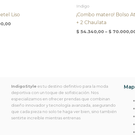
Indigo
etel Liso
¡Combo matero! Bolso A
+ 2 Chaulata
00,00
$
54.340,00
–
$
70.000,0
IndigoStyle
es tu destino definitivo para la moda
Mapa
deportiva con un toque de sofisticación. Nos
especializamos en ofrecer prendas que combinan
diseño innovador y tecnología avanzada, asegurando
que cada pieza no solo te haga ver bien, sino también
sentirte increíble mientras entrenas