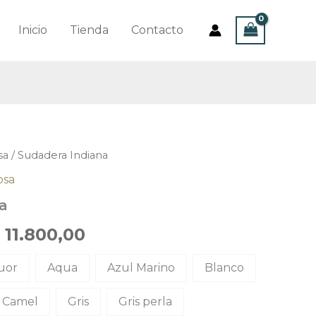
Inicio
Tienda
Contacto
sa
/ Sudadera Indiana
osa
a
11.800,00
luor
Aqua
Azul Marino
Blanco
Camel
Gris
Gris perla