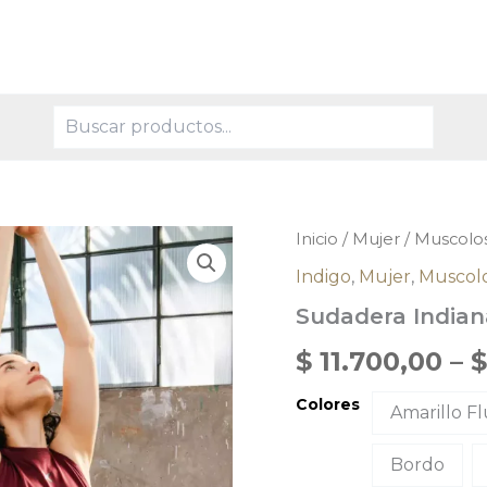
Buscar
Sudadera
Inicio
/
Mujer
/
Muscolo
Indiana
Indigo
,
Mujer
,
Muscol
cantidad
Sudadera Indian
$
11.700,00
–
$
Colores
Amarillo F
Bordo