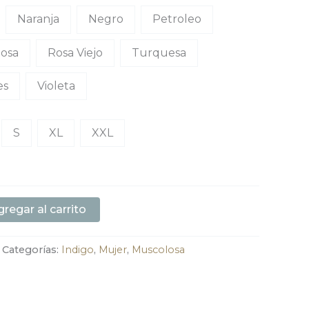
Naranja
Negro
Petroleo
osa
Rosa Viejo
Turquesa
es
Violeta
S
XL
XXL
regar al carrito
Categorías:
Indigo
,
Mujer
,
Muscolosa