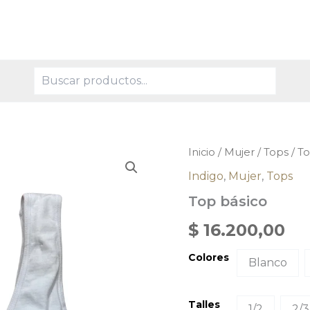
Buscar
Top
Inicio
/
Mujer
/
Tops
/ To
básico
Indigo
,
Mujer
,
Tops
cantidad
Top básico
$
16.200,00
Colores
Blanco
Talles
1/2
2/3