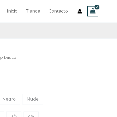
Inicio
Tienda
Contacto
p básico
Negro
Nude
3/4
4/5