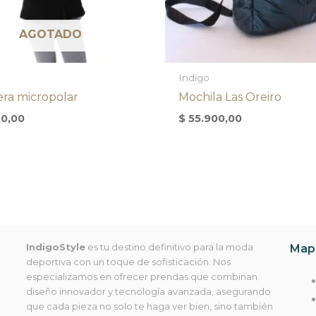
AGOTADO
Indigo
ra micropolar
Mochila Las Oreiro
70,00
$
55.900,00
IndigoStyle
es tu destino definitivo para la moda
Mapa
deportiva con un toque de sofisticación. Nos
especializamos en ofrecer prendas que combinan
diseño innovador y tecnología avanzada, asegurando
que cada pieza no solo te haga ver bien, sino también