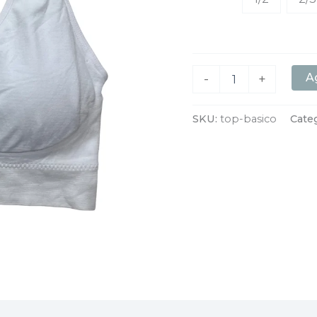
Ag
-
+
SKU:
top-basico
Cate