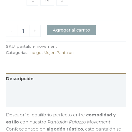
L
M
S
Agregar al carrito
-
+
SKU:
pantalon-movement
Categorías:
Indigo
,
Mujer
,
Pantalón
Descripción
Información adicional
Valoraciones (0)
Descubrí el equilibrio perfecto entre
comodidad y
estilo
con nuestro
Pantalón Palazzo Movement
.
Confeccionado en
algodón rústico
, este pantalón se