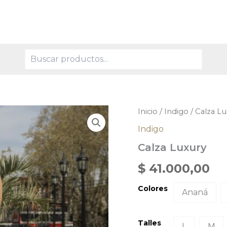
Buscar
Calza
Inicio
/
Indigo
/ Calza L
Luxury
Indigo
cantidad
Calza Luxury
$
41.000,00
Colores
Ananá
Talles
L
M