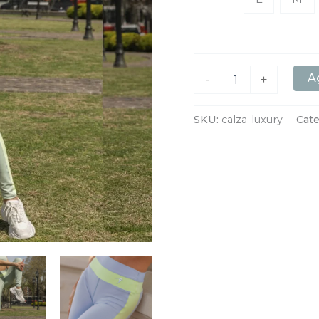
Ag
-
+
SKU:
calza-luxury
Cate