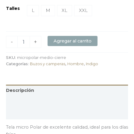
Talles
L
M
XL
XXL
Agregar al carrito
-
+
SKU:
micropolar-medio-cierre
Categorías:
Buzos y camperas
,
Hombre
,
Indigo
Descripción
Información adicional
Valoraciones (0)
Tela micro Polar de excelente calidad, ideal para los días