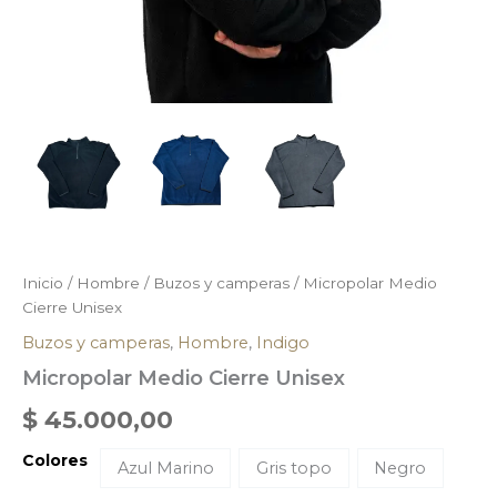
Inicio
/
Hombre
/
Buzos y camperas
/ Micropolar Medio
Cierre Unisex
Buzos y camperas
,
Hombre
,
Indigo
Micropolar Medio Cierre Unisex
$
45.000,00
Colores
Azul Marino
Gris topo
Negro