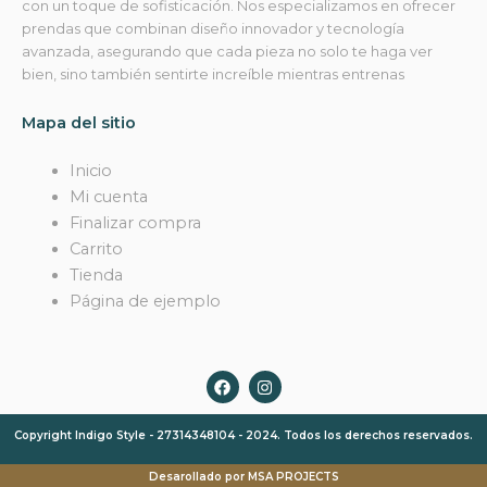
con un toque de sofisticación. Nos especializamos en ofrecer
prendas que combinan diseño innovador y tecnología
avanzada, asegurando que cada pieza no solo te haga ver
bien, sino también sentirte increíble mientras entrenas
Mapa del sitio
Inicio
Mi cuenta
Finalizar compra
Carrito
Tienda
Página de ejemplo
F
I
a
n
c
s
e
t
Copyright Indigo Style - 27314348104 - 2024. Todos los derechos reservados.
b
a
o
g
o
r
Desarollado por MSA PROJECTS