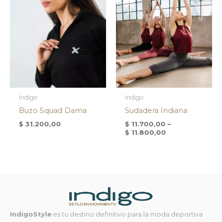
Indigo
Indigo
Buzo Squad Dama
Sudadera Indiana
$
31.200,00
$
11.700,00
–
$
11.800,00
IndigoStyle
es tu destino definitivo para la moda deportiva