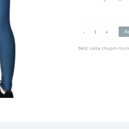
Ag
-
+
SKU:
calza-chupin-morl
aciones (0)