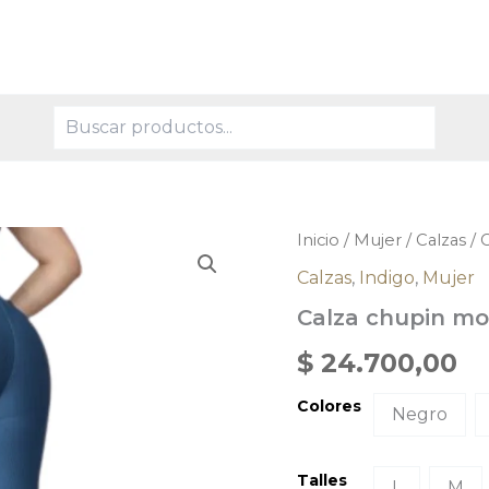
Buscar
Calza
Inicio
/
Mujer
/
Calzas
/ 
chupin
Calzas
,
Indigo
,
Mujer
morley
cantidad
Calza chupin mo
$
24.700,00
Colores
Negro
Talles
L
M