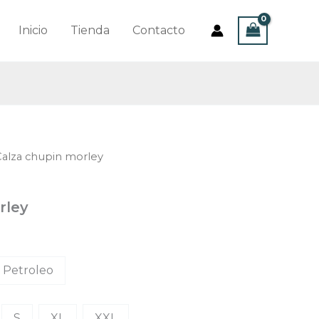
Inicio
Tienda
Contacto
Calza chupin morley
rley
Petroleo
S
XL
XXL