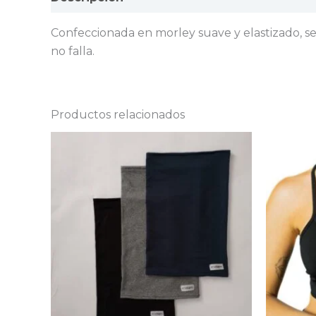
Confeccionada en morley suave y elastizado, se 
no falla.
Productos relacionados