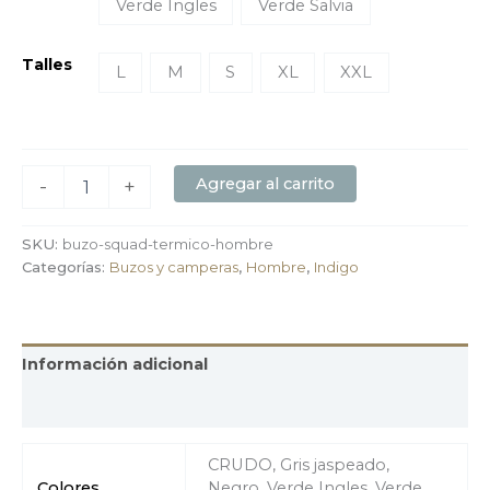
Verde Ingles
Verde Salvia
Talles
L
M
S
XL
XXL
Agregar al carrito
-
+
SKU:
buzo-squad-termico-hombre
Categorías:
Buzos y camperas
,
Hombre
,
Indigo
Información adicional
Valoraciones (0)
CRUDO, Gris jaspeado,
Colores
Negro, Verde Ingles, Verde