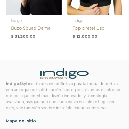
Indigo
Indigo
Buzo Squad Dama
Top bretel Liso
$
31.200,00
$
12.000,00
IndigoStyle
es tu destino definitivo para la moda deportiva
con un toque de sofisticación. Nos especializamos en ofrecer
prendas que combinan diseño innovador y tecnología
avanzada, asegurando que cada pieza no solo te haga ver
bien, sino también sentirte increíble mientras entrenas
Mapa del sitio