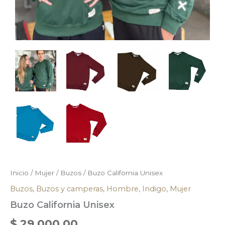
Inicio
/
Mujer
/
Buzos
/ Buzo California Unisex
Buzos
,
Buzos y camperas
,
Hombre
,
Indigo
,
Mujer
Buzo California Unisex
$
29.000,00