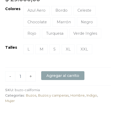
Colores
Azul Aero
Bordo
Celeste
Chocolate
Marrón
Negro
Rojo
Turquesa
Verde Ingles
Talles
L
M
S
XL
XXL
Agregar al carrito
-
+
SKU:
buzo-california
Categorías:
Buzos
,
Buzos y camperas
,
Hombre
,
Indigo
,
Mujer