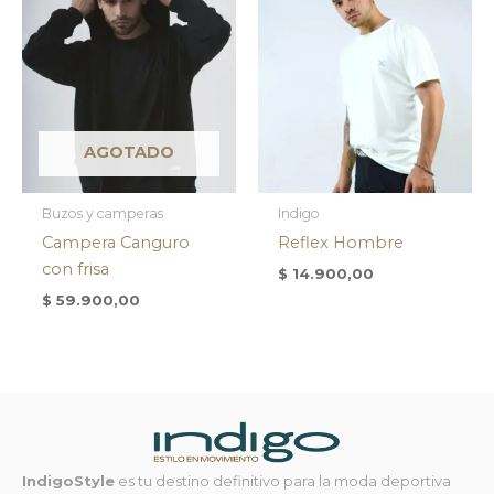
AGOTADO
Buzos y camperas
Indigo
Campera Canguro
Reflex Hombre
con frisa
$
14.900,00
$
59.900,00
IndigoStyle
es tu destino definitivo para la moda deportiva