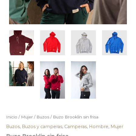
Inicio
/
Mujer
/
Buzos
/ Buzo Brooklin sin frisa
Buzos
,
Buzos y camperas
,
Camperas
,
Hombre
,
Mujer