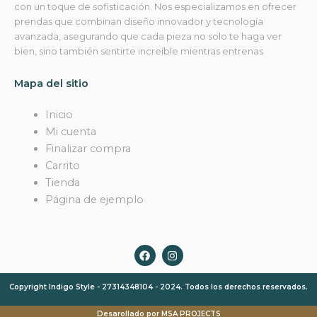
con un toque de sofisticación. Nos especializamos en ofrecer
prendas que combinan diseño innovador y tecnología
avanzada, asegurando que cada pieza no solo te haga ver
bien, sino también sentirte increíble mientras entrenas
Mapa del sitio
Inicio
Mi cuenta
Finalizar compra
Carrito
Tienda
Página de ejemplo
F
I
a
n
c
s
e
t
Copyright Indigo Style - 27314348104 - 2024. Todos los derechos reservados.
b
a
o
g
o
r
Desarollado por MSA PROJECTS