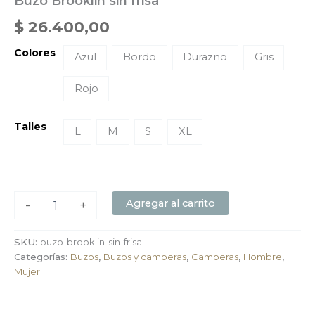
Buzo Brooklin sin frisa
$
26.400,00
Colores
Azul
Bordo
Durazno
Gris
Rojo
Talles
L
M
S
XL
Agregar al carrito
-
+
SKU:
buzo-brooklin-sin-frisa
Categorías:
Buzos
,
Buzos y camperas
,
Camperas
,
Hombre
,
Mujer