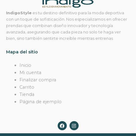
IndigoStyle
es tu destino definitivo para la moda deportiva
con un toque de sofisticación. Nos especializamos en ofrecer
prendas que combinan diseño innovador y tecnología
avanzada, asegurando que cada pieza no solo te haga ver
bien, sino también sentirte increíble mientras entrenas
Mapa del sitio
Inicio
Mi cuenta
Finalizar compra
Carrito
Tienda
Página de ejemplo
F
I
a
n
c
s