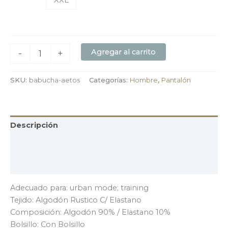
XXL
Agregar al carrito
-
+
SKU:
babucha-aetos
Categorías:
Hombre
,
Pantalón
Descripción
Información adicional
Valoraciones (0)
Adecuado para: urban mode; training
Tejido: Algodón Rustico C/ Elastano
Composición: Algodón 90% / Elastano 10%
Bolsillo: Con Bolsillo