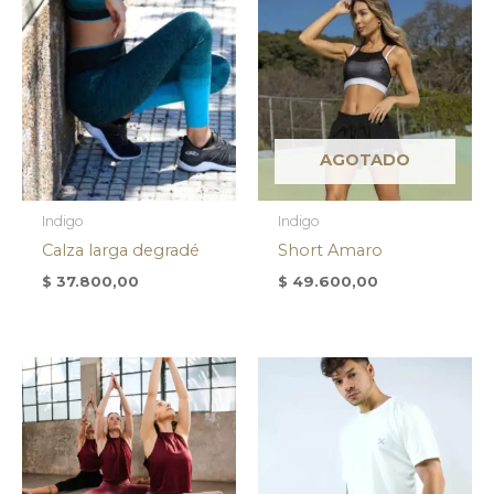
AGOTADO
Indigo
Indigo
Calza larga degradé
Short Amaro
$
37.800,00
$
49.600,00