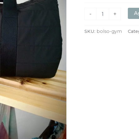
Ag
-
+
SKU:
bolso-gym
Cate