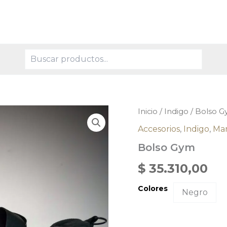
Buscar
Bolso
Inicio
/
Indigo
/ Bolso 
Gym
Accesorios
,
Indigo
,
Mar
cantidad
Bolso Gym
$
35.310,00
Colores
Negro