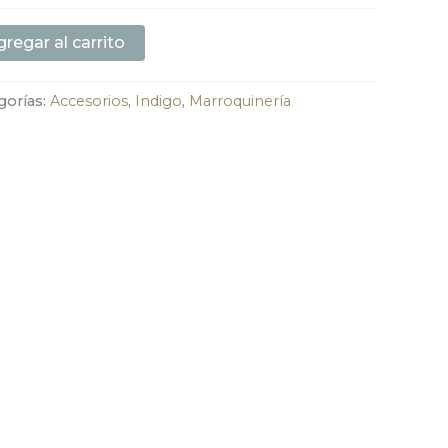
regar al carrito
gorías:
Accesorios
,
Indigo
,
Marroquinería