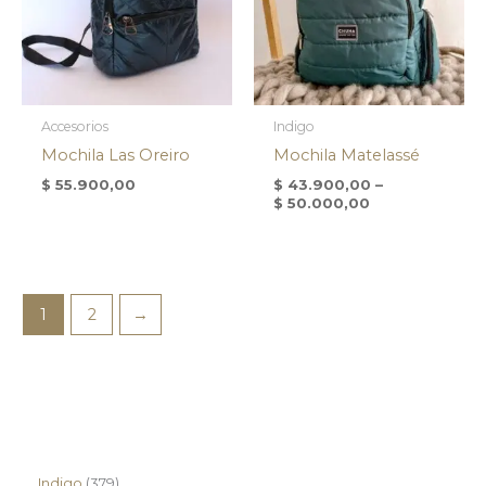
Accesorios
Indigo
Mochila Las Oreiro
Mochila Matelassé
$
55.900,00
$
43.900,00
–
$
50.000,00
1
2
→
Indigo
379