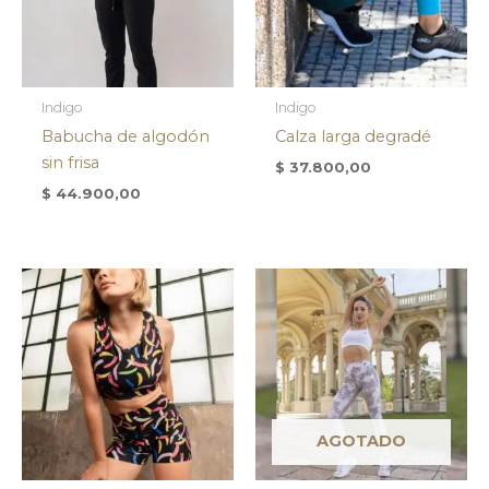
Indigo
Indigo
Babucha de algodón
Calza larga degradé
sin frisa
$
37.800,00
$
44.900,00
AGOTADO