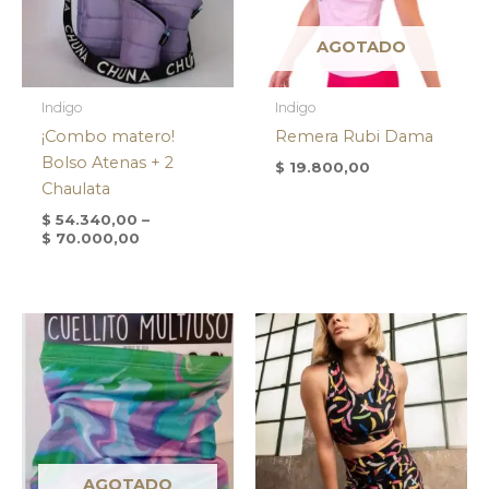
AGOTADO
Indigo
Indigo
¡Combo matero!
Remera Rubi Dama
Bolso Atenas + 2
$
19.800,00
Chaulata
$
54.340,00
–
$
70.000,00
AGOTADO