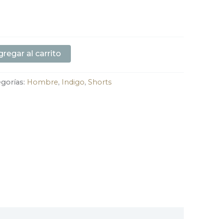
regar al carrito
egorías:
Hombre
,
Indigo
,
Shorts