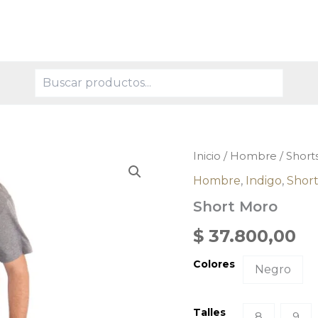
Buscar
Short
Inicio
/
Hombre
/
Short
Moro
Hombre
,
Indigo
,
Short
cantidad
Short Moro
$
37.800,00
Colores
Negro
Talles
8
9