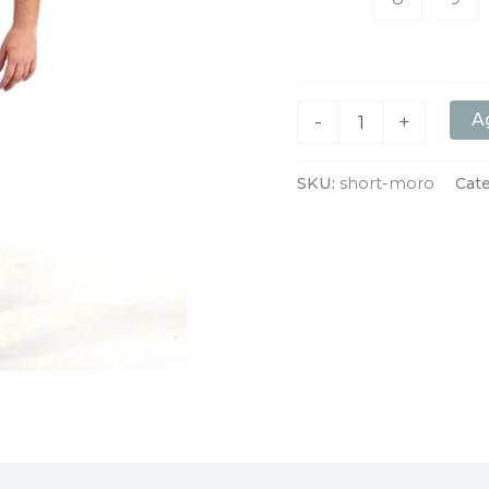
Ag
-
+
SKU:
short-moro
Cat
aciones (0)