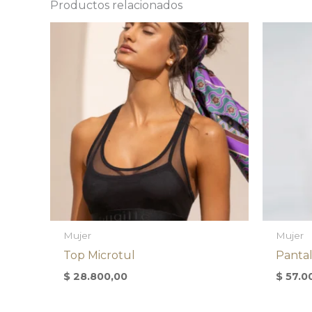
Productos relacionados
Mujer
Mujer
Top Microtul
Panta
$
28.800,00
$
57.0