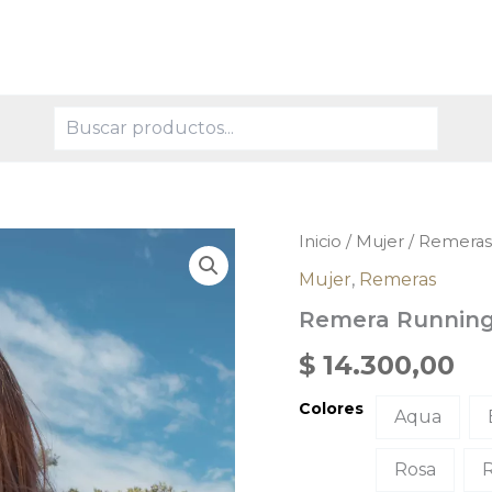
Buscar
Remera
Inicio
/
Mujer
/
Remeras
Running
Mujer
,
Remeras
Dama
cantidad
Remera Runnin
$
14.300,00
Colores
Aqua
Rosa
R