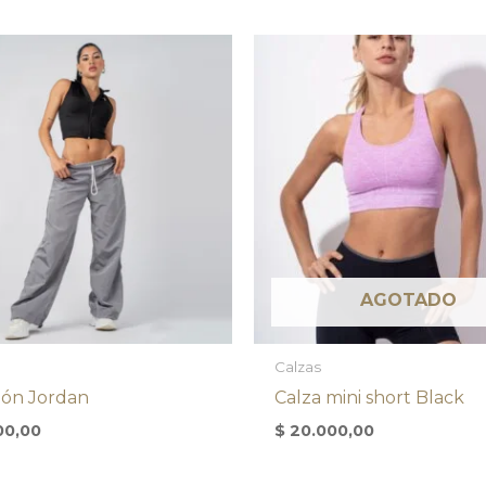
AGOTADO
Calzas
lón Jordan
Calza mini short Black
00,00
$
20.000,00