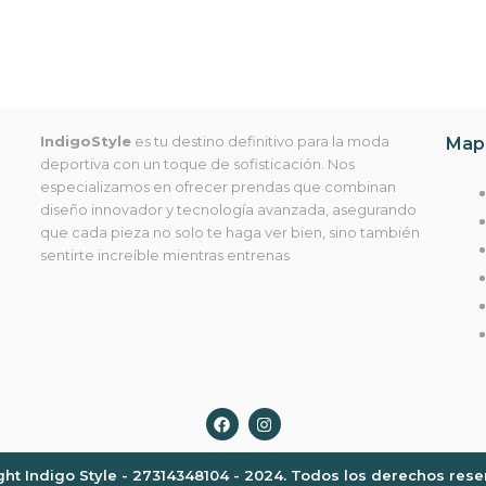
IndigoStyle
es tu destino definitivo para la moda
Mapa
deportiva con un toque de sofisticación. Nos
especializamos en ofrecer prendas que combinan
diseño innovador y tecnología avanzada, asegurando
que cada pieza no solo te haga ver bien, sino también
sentirte increíble mientras entrenas
F
I
a
n
c
s
e
t
ght Indigo Style - 27314348104 - 2024. Todos los derechos rese
b
a