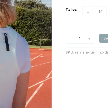
Talles
L
M
Ag
-
+
SKU:
remera-running-