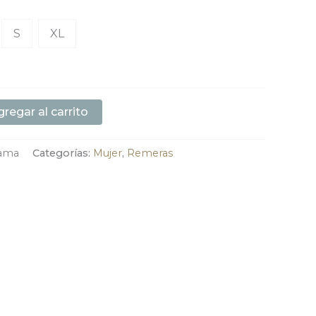
S
XL
regar al carrito
dama
Categorías:
Mujer
,
Remeras