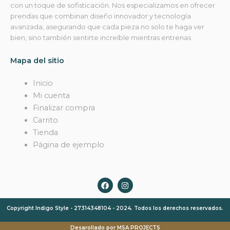
con un toque de sofisticación. Nos especializamos en ofrecer
prendas que combinan diseño innovador y tecnología
avanzada, asegurando que cada pieza no solo te haga ver
bien, sino también sentirte increíble mientras entrenas
Mapa del sitio
Inicio
Mi cuenta
Finalizar compra
Carrito
Tienda
Página de ejemplo
F
I
a
n
c
s
e
t
Copyright Indigo Style - 27314348104 - 2024. Todos los derechos reservados.
b
a
o
g
o
r
Desarollado por MSA PROJECTS