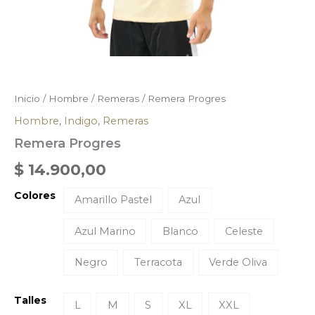
Inicio
/
Hombre
/
Remeras
/ Remera Progres
Hombre
,
Indigo
,
Remeras
Remera Progres
$
14.900,00
Colores
Amarillo Pastel
Azul
Azul Marino
Blanco
Celeste
Negro
Terracota
Verde Oliva
Talles
L
M
S
XL
XXL