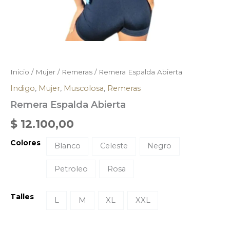
Inicio
/
Mujer
/
Remeras
/ Remera Espalda Abierta
Indigo
,
Mujer
,
Muscolosa
,
Remeras
Remera Espalda Abierta
$
12.100,00
Colores
Blanco
Celeste
Negro
Petroleo
Rosa
Talles
L
M
XL
XXL