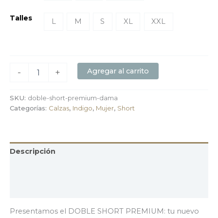
Talles
L
M
S
XL
XXL
Agregar al carrito
-
+
SKU:
doble-short-premium-dama
Categorías:
Calzas
,
Indigo
,
Mujer
,
Short
Descripción
Información adicional
Valoraciones (0)
Presentamos el DOBLE SHORT PREMIUM: tu nuevo