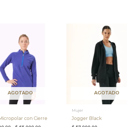
AGOTADO
AGOTADO
Mujer
icropolar con Cierre
Jogger Black
00,00
–
$
65.000,00
$
57.000,00