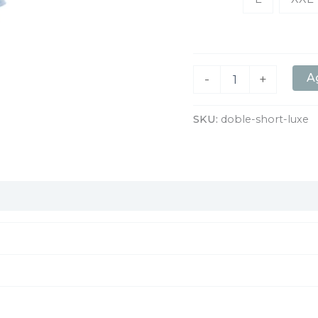
Ag
-
+
SKU:
doble-short-luxe