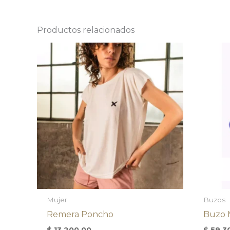
Productos relacionados
Mujer
Buzos
Remera Poncho
Buzo M
$
13.200,00
$
59.3