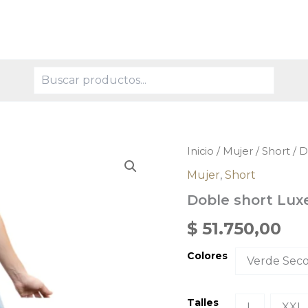
Buscar
Doble
Inicio
/
Mujer
/
Short
/ D
short
Mujer
,
Short
Luxe
cantidad
Doble short Lux
$
51.750,00
Colores
Verde Sec
Talles
L
XXL