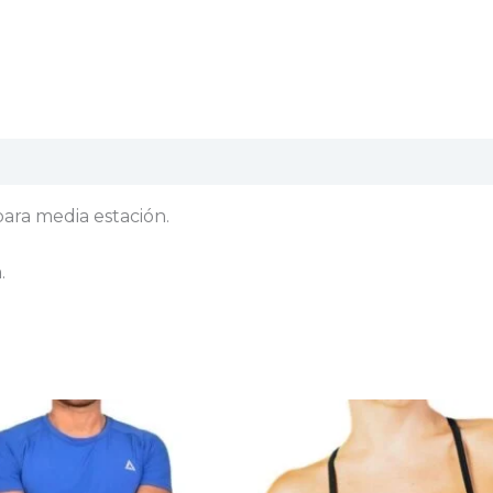
aciones (0)
para media estación.
.