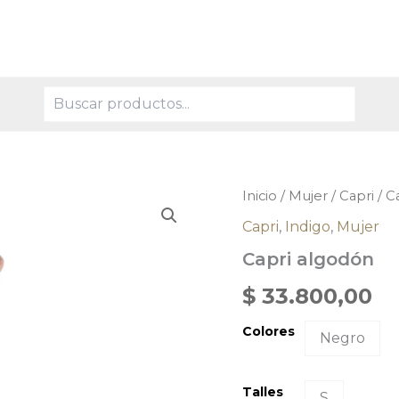
Buscar
Capri
Inicio
/
Mujer
/
Capri
/ C
algodón
Capri
,
Indigo
,
Mujer
cantidad
Capri algodón
$
33.800,00
Colores
Negro
Talles
S