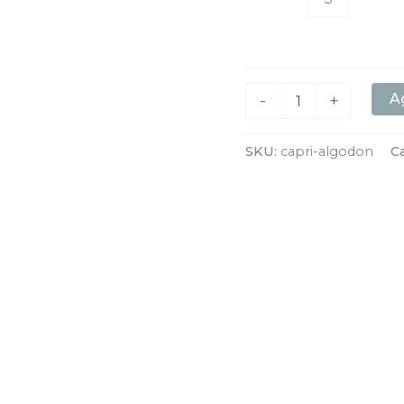
Ag
-
+
SKU:
capri-algodon
C