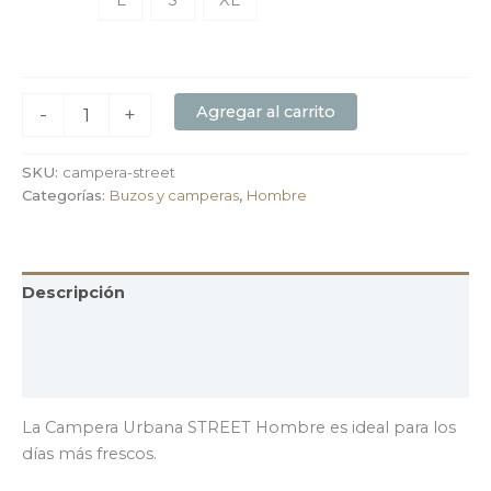
L
S
XL
Agregar al carrito
-
+
SKU:
campera-street
Categorías:
Buzos y camperas
,
Hombre
Descripción
Información adicional
Valoraciones (0)
La Campera Urbana STREET Hombre es ideal para los
días más frescos.