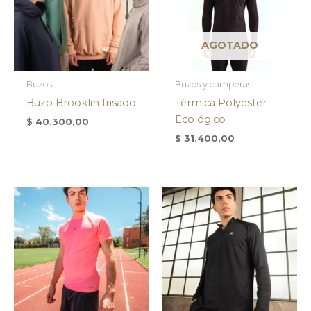
AGOTADO
Buzos
Buzos y camperas
Buzo Brooklin frisado
Térmica Polyester
Ecológico
$
40.300,00
$
31.400,00