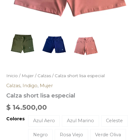
Inicio
/
Mujer
/
Calzas
/ Calza short lisa especial
Calzas
,
Indigo
,
Mujer
Calza short lisa especial
$
14.500,00
Colores
Azul Aero
Azul Marino
Celeste
Negro
Rosa Viejo
Verde Oliva