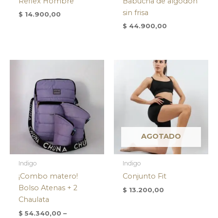
Reflex Hombre
Babucha de algodón
sin frisa
$
14.900,00
$
44.900,00
AGOTADO
Indigo
Indigo
¡Combo matero!
Conjunto Fit
Bolso Atenas + 2
$
13.200,00
Chaulata
$
54.340,00
–