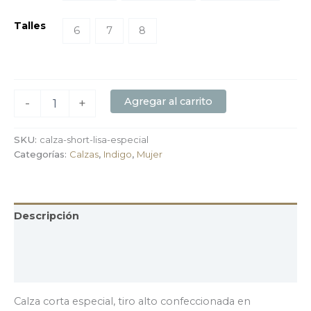
Talles
6
7
8
Agregar al carrito
-
+
SKU:
calza-short-lisa-especial
Categorías:
Calzas
,
Indigo
,
Mujer
Descripción
Información adicional
Valoraciones (0)
Calza corta especial, tiro alto confeccionada en