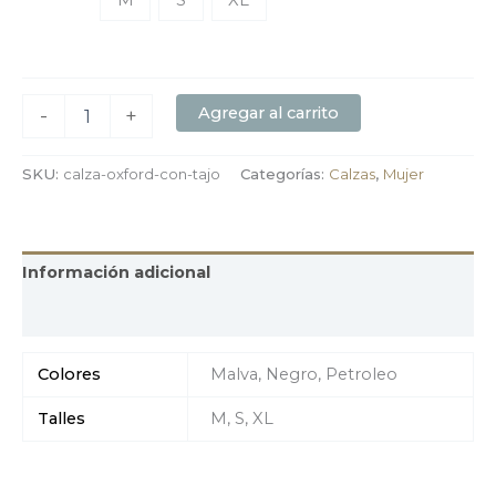
M
S
XL
Agregar al carrito
-
+
SKU:
calza-oxford-con-tajo
Categorías:
Calzas
,
Mujer
Información adicional
Valoraciones (0)
Colores
Malva, Negro, Petroleo
Talles
M, S, XL