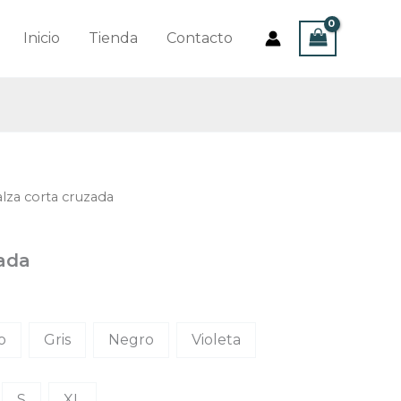
Inicio
Tienda
Contacto
alza corta cruzada
zada
o
Gris
Negro
Violeta
S
XL