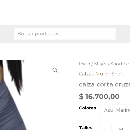
Buscar
calza
Inicio
/
Mujer
/
Short
/ c
corta
Calzas
,
Mujer
,
Short
cruzada
cantidad
calza corta cru
$
16.700,00
Colores
Azul Marin
Talles
L
M