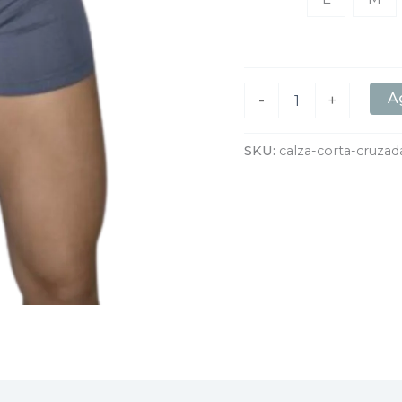
Ag
-
+
SKU:
calza-corta-cruzad