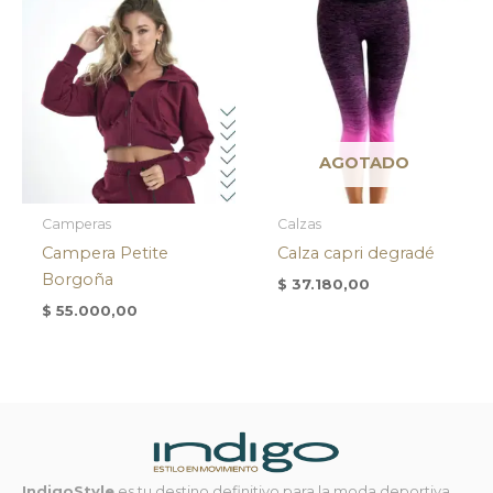
AGOTADO
Camperas
Calzas
Campera Petite
Calza capri degradé
Borgoña
$
37.180,00
$
55.000,00
IndigoStyle
es tu destino definitivo para la moda deportiva