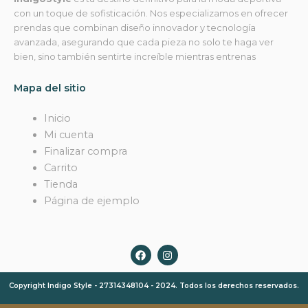
con un toque de sofisticación. Nos especializamos en ofrecer
prendas que combinan diseño innovador y tecnología
avanzada, asegurando que cada pieza no solo te haga ver
bien, sino también sentirte increíble mientras entrenas
Mapa del sitio
Inicio
Mi cuenta
Finalizar compra
Carrito
Tienda
Página de ejemplo
F
I
a
n
c
s
e
t
Copyright Indigo Style - 27314348104 - 2024. Todos los derechos reservados.
b
a
o
g