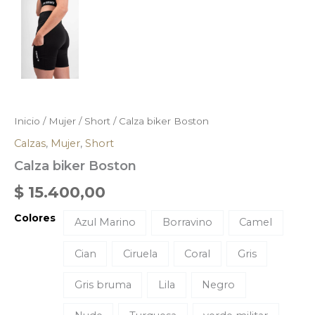
Inicio
/
Mujer
/
Short
/ Calza biker Boston
Calzas
,
Mujer
,
Short
Calza biker Boston
$
15.400,00
Colores
Azul Marino
Borravino
Camel
Cian
Ciruela
Coral
Gris
Gris bruma
Lila
Negro