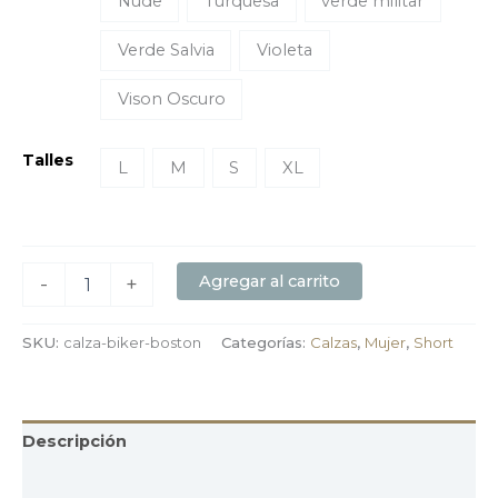
Nude
Turquesa
verde militar
Verde Salvia
Violeta
Vison Oscuro
Talles
L
M
S
XL
Agregar al carrito
-
+
SKU:
calza-biker-boston
Categorías:
Calzas
,
Mujer
,
Short
Descripción
Información adicional