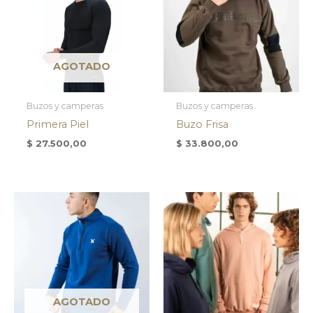
AGOTADO
Buzos y camperas
Buzos y camperas
Primera Piel
Buzo Frisa
$
27.500,00
$
33.800,00
AGOTADO