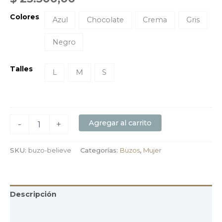
Colores
Azul
Chocolate
Crema
Gris
Negro
Talles
L
M
S
Agregar al carrito
-
+
SKU:
buzo-believe
Categorías:
Buzos
,
Mujer
Descripción
Información adicional