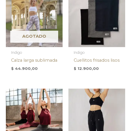
AGOTADO
Indigo
Indigo
Calza larga sublimada
Cuellitos frisados lisos
$
44.900,00
$
12.900,00